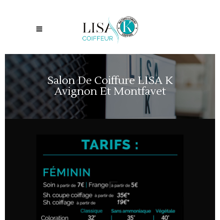
Salon De Coiffure LISA K
Avignon Et Montfavet